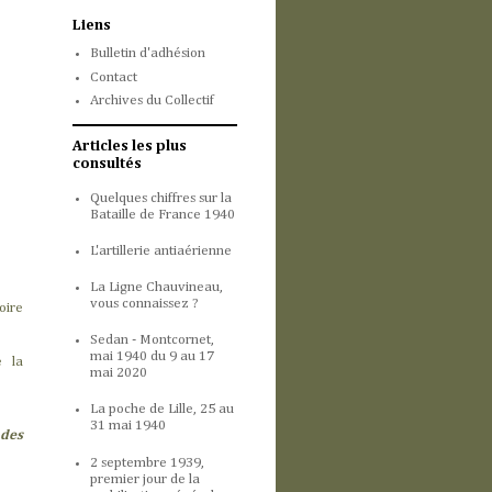
Liens
Bulletin d'adhésion
Contact
Archives du Collectif
Articles les plus
consultés
Quelques chiffres sur la
Bataille de France 1940
L'artillerie antiaérienne
La Ligne Chauvineau,
vous connaissez ?
oire
Sedan - Montcornet,
mai 1940 du 9 au 17
e la
mai 2020
La poche de Lille, 25 au
31 mai 1940
 des
2 septembre 1939,
premier jour de la