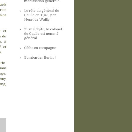
mobilisation générale
uels
rets
Le rôle du général de
Gaulle en 1940, par
ains
Henri de Wailly
25 mai 1940, le colonel
r et
de Gaulle est nommé
s du
général
e, à
é et
Gibbs en campagne
es.
Bombarder Berlin !
rie-
liam
nge,
rémy
ang,