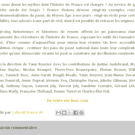
 nous disent les mythes dont l'histoire de France est chargée ? Au service de q
érêts ont-ils été forgés ? France Fictions désosse vingt-six exemples conc
nstrumentalisation du passé, du Moyen Âge à nos jours : vingt-six récits pour cert
ifiés, tous adossés à une part de réel, dont il est possible de retracer les origines.
gt-cinq historiennes et historiens de renom offrent ici un panorama clai
umenté des réécritures de l'histoire de France, exposant les outils des faussaire
sé, d'hier comme d'aujourd'hui, pour mieux leur résister. Un livre accessibl
mbition civique : restituer des pans du passé national dans toute leur complexit
peler qu'une démocratie vivante ne peut se construire sur des illusions commod
s la direction de Yann Bouvier. Avec les contributions de Justine Audebrand, Ma
ène Baylac, Nicolas Beaupré, Pierre-Yves Beaurepaire, Florian Besson, Wil
nc, Yannick Bosc, Anne-Sarah Bouglé-Moalic, Yann Bouvier, Jean-Numa Duca
no Dumézil, Annie Duprat, Jérémie Foa, Christophe Furon, Juliette Glikman, Jé
dj, Anthony Guyon, Laurent Joly, Vincent Joly, Sandrine Lemaire, Géraud Lét
hieu Marly, Françoise Thébaud, Denise Turrel et Charles-Éloi Vial.
En vente sur fnac.com
lié par
Collectif France 40
Aucun commentaire: