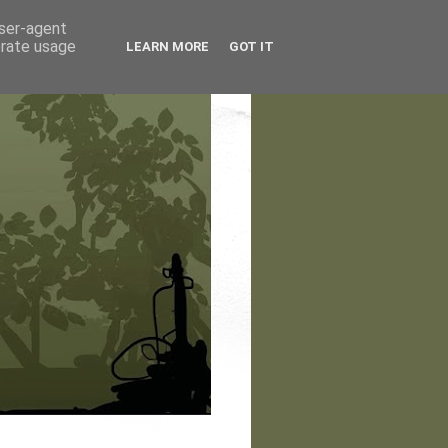
user-agent
erate usage
LEARN MORE
GOT IT