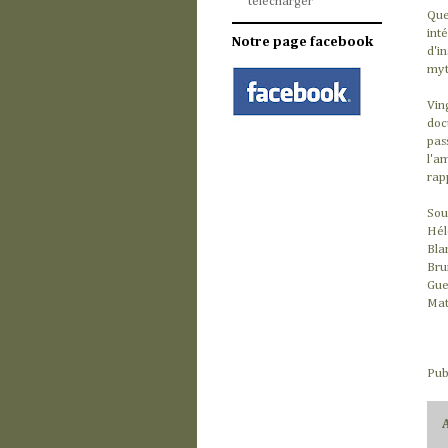
télécharger
Que
int
Notre page facebook
d'i
myth
Vin
doc
pas
l'a
rap
Sou
Hél
Bla
Bru
Gue
Mat
Pub