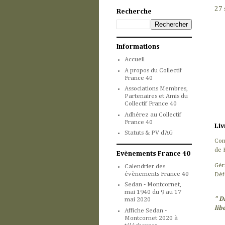
27 
Recherche
Informations
Accueil
A propos du Collectif
France 40
Associations Membres,
Partenaires et Amis du
Collectif France 40
Adhérez au Collectif
France 40
Liv
Statuts & PV d'AG
Con
de 
Evènements France 40
Gér
Calendrier des
évènements France 40
Déf
Sedan - Montcornet,
mai 1940 du 9 au 17
" D
mai 2020
lib
Affiche Sedan -
Montcornet 2020 à