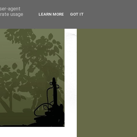
user-agent
erate usage
LEARN MORE
GOT IT