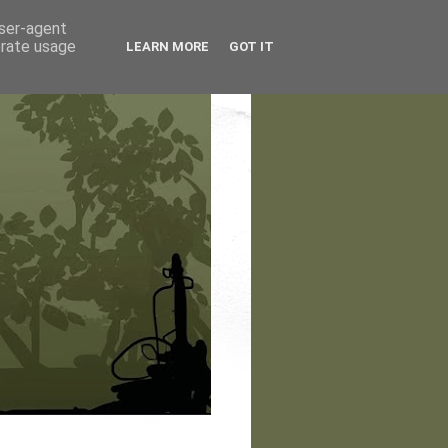
user-agent
erate usage
LEARN MORE
GOT IT