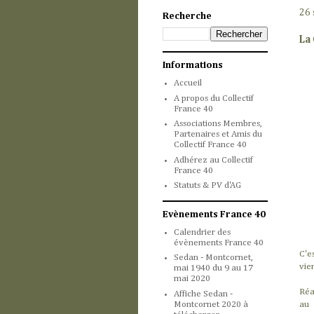
26 
Recherche
La
Informations
Accueil
A propos du Collectif
France 40
Associations Membres,
Partenaires et Amis du
Collectif France 40
Adhérez au Collectif
France 40
Statuts & PV d'AG
Evènements France 40
Calendrier des
évènements France 40
C'e
Sedan - Montcornet,
vie
mai 1940 du 9 au 17
mai 2020
Réa
Affiche Sedan -
Montcornet 2020 à
au 